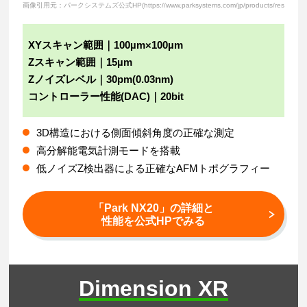
画像引用元：パークシステムズ公式HP(https://www.parksystems.com/jp/products/research-afm
XYスキャン範囲｜100µm×100µm
Zスキャン範囲｜15µm
Zノイズレベル｜30pm(0.03nm)
コントローラー性能(DAC)｜20bit
3D構造における側面傾斜角度の正確な測定
高分解能電気計測モードを搭載
低ノイズZ検出器による正確なAFMトポグラフィー
「Park NX20」の詳細と
性能を公式HPでみる
Dimension XR