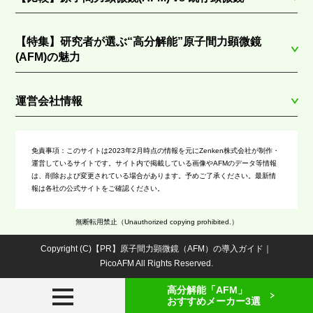
【特集】研究者が選ぶ“高分解能”原子間力顕微鏡
(AFM)の魅力
運営会社情報
免責事項：
このサイトは2023年2月時点の情報を元にZenken株式会社が制作・
運営しているサイトです。サイト内で掲載している画像やAFMのデータ等情報
は、削除および変更されている場合があります。予めご了承ください。最新情
報は各社の公式サイトをご確認ください。
無断転用禁止（Unauthorized copying prohibited.）
Copyright (C)【PR】
原子間力顕微鏡（AFM）の導入ガイド｜
PicoAFM
All Rights Reserved.
高分解能「AFM」
おすすめメーカー3選