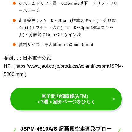
システムドリフト量：0.05nm/s以下 ドリフトフリ
ーステージ
走査範囲：X,Y 0～20µm (標準スキャナ)・分解能
25bit (オフセット含む)／Z 0～3µm (標準スキャ
ナ)・分解能 21bit (×32 ゲイン時)
試料サイズ：最大50mm×50mm×5mmt
参照元：日本電子公式
HP（https://www.jeol.co.jp/products/scientific/spm/JSPM-
5200.html）
原子間力顕微鏡(AFM）
＜3選＞紹介ページをひらく
JSPM-4610A/S 超高真空走査形プロー