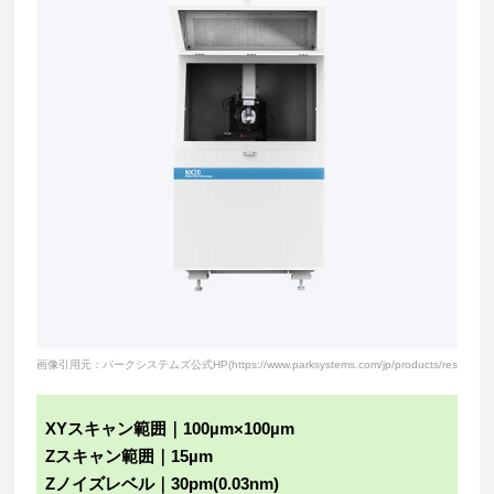
画像引用元：パークシステムズ公式HP(https://www.parksystems.com/jp/products/research-afm
XYスキャン範囲｜100µm×100µm
Zスキャン範囲｜15µm
Zノイズレベル｜30pm(0.03nm)