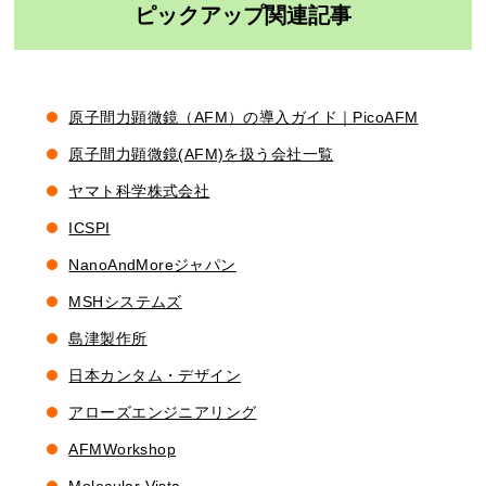
ピックアップ関連記事
原子間力顕微鏡（AFM）の導入ガイド｜PicoAFM
原子間力顕微鏡(AFM)を扱う会社一覧
ヤマト科学株式会社
ICSPI
NanoAndMoreジャパン
MSHシステムズ
島津製作所
日本カンタム・デザイン
アローズエンジニアリング
AFMWorkshop