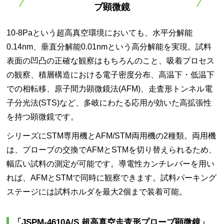
ブ顕微鏡
10-8Paという超高真空環境においても、水平分解能
0.14nm、垂直分解能0.01nmという高分解能を実現。試料
表面の凹凸の正確な観察はもちろんのこと、吸着プロセス
の観察、積層構造における電子密度分布、高温下・低温下
での相転移、原子間力顕微鏡法(AFM)、走査形トンネル電
子分光法(STS)など、多岐にわたる応用が効いた高拡張性
を持つ顕微鏡です。
シリーズにSTM専用機とAFM/STM両用機の2種類。両用機
は、プローブの交換でAFMとSTMを切り替えられるため、
幅広い試料の測定が可能です。導電性カンチレバーを用い
れば、AFMとSTMで同時に観察できます。試料パーキング
ステージには試料ホルダを最大2個まで装着可能。
「JSPM-4610A/S 超高真空走査形プローブ顕微鏡」